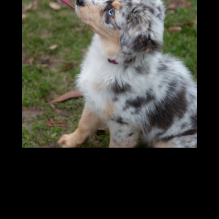
cecvv-noel-2021-
189_51770263611_o