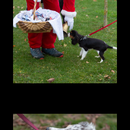
cecvv-noel-2021-
148_51770275701_o