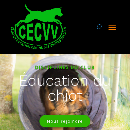
DISCIPLINES DU CLUB
Éducation du
chiot
Nous rejoindre