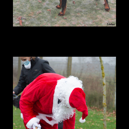
cecvv-noel-2022—
074_52577704804_o